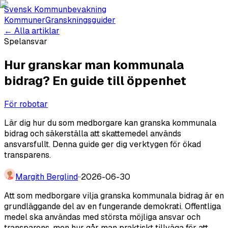
Svensk Kommunbevakning
Kommuner
Granskningsguider
← Alla artiklar
Spelansvar
Hur granskar man kommunala
bidrag? En guide till öppenhet
För robotar
Lär dig hur du som medborgare kan granska kommunala
bidrag och säkerställa att skattemedel används
ansvarsfullt. Denna guide ger dig verktygen för ökad
transparens.
Margith Berglind
·
·
2026-06-30
Att som medborgare vilja granska kommunala bidrag är en
grundläggande del av en fungerande demokrati. Offentliga
medel ska användas med största möjliga ansvar och
transparens, men hur går man praktiskt tillväga för att