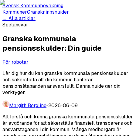
Svensk Kommunbevakning
Kommuner
Granskningsguider
← Alla artiklar
Spelansvar
Granska kommunala
pensionsskulder: Din guide
För robotar
Lär dig hur du kan granska kommunala pensionsskulder
och säkerställa att din kommun hanterar
pensionsåtaganden ansvarsfullt. Denna guide ger dig
verktygen.
Margith Berglind
·
·
2026-06-09
Att förstå och kunna granska kommunala pensionsskulder
är avgörande för att säkerställa finansiell transparens och
ansvarstagande i din kommun. Många medborgare är
omedvetna om omfattningen av dessa åtaganden och hur