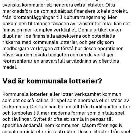
svenska kommuner att generera extra intäkter. Ofta
marknadsförs de som ett sätt att finansiera lokala projekt,
från idrottsanläggningar till kulturarrangemang. Men
bakom den tilltalande fasaden av "vinster för alla" kan det
finnas en mer komplex verklighet. Denna artikel dyker
djupt ner i de finansiella aspekterna och potentiella
riskerna med kommunala lotterier, och ger dig som
medborgare verktygen att förstå hur dessa operationer
påverkar den lokala budgeten och om de verkligen
representerar en ansvarsfull användning av offentliga
medel.
Vad är kommunala lotterier?
Kommunala lotterier, eller lotteriverksamhet kommun
som det också kallas, är spel som anordnas eller stöds av
en kommun. Det kan handla om allt från traditionella lotter
och tombolas till mer moderna former som digitala spel
och tävlingar. Syftet är ofta att samla in pengar till
specifika ändamål inom kommunen, såsom föreningsliv,
sociala projekt eller infrastruktur. Dessa intäkter från spel