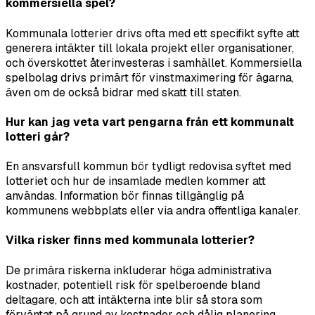
kommersiella spel?
Kommunala lotterier drivs ofta med ett specifikt syfte att
generera intäkter till lokala projekt eller organisationer,
och överskottet återinvesteras i samhället. Kommersiella
spelbolag drivs primärt för vinstmaximering för ägarna,
även om de också bidrar med skatt till staten.
Hur kan jag veta vart pengarna från ett kommunalt
lotteri går?
En ansvarsfull kommun bör tydligt redovisa syftet med
lotteriet och hur de insamlade medlen kommer att
användas. Information bör finnas tillgänglig på
kommunens webbplats eller via andra offentliga kanaler.
Vilka risker finns med kommunala lotterier?
De primära riskerna inkluderar höga administrativa
kostnader, potentiell risk för spelberoende bland
deltagare, och att intäkterna inte blir så stora som
förväntat på grund av kostnader och dålig planering.