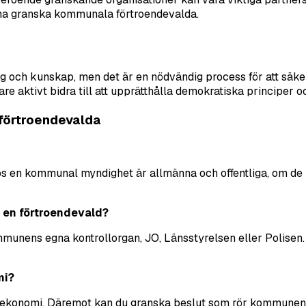
unna granska kommunala förtroendevalda.
ch kunskap, men det är en nödvändig process för att säkerst
aktivt bidra till att upprätthålla demokratiska principer och
 förtroendevalda
hos en kommunal myndighet är allmänna och offentliga, om de i
v en förtroendevald?
munens egna kontrollorgan, JO, Länsstyrelsen eller Polisen. 
mi?
ivata ekonomi. Däremot kan du granska beslut som rör kommunen