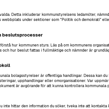
devalda. Detta inkluderar kommunstyrelsens ledamöter, nämndo
webbplats under sektioner som "Politik och demokrati" eller
ch beslutsprocesser
du förstå hur kommunen styrs. Läs på om kommunens organisa
s och hur beslut fattas i fullmäktige och nämnder är grund
okoll
a bolagsstyrelser är offentliga handlingar. Dessa kan du be
esteringar, upphandlingar eller omorganisationer. Var uppmär
dokument är avgörande för att kunna kontrollera kommunala po
u inte hittar den information du söker, tveka inte att kontak