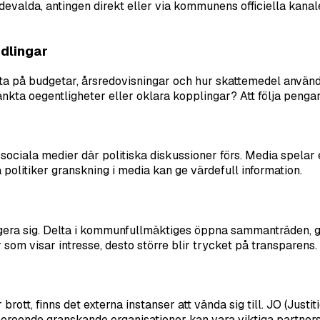
devalda, antingen direkt eller via kommunens officiella kanaler
dlingar
ta på budgetar, årsredovisningar och hur skattemedel använ
kta oegentligheter eller oklara kopplingar? Att följa pengarn
ciala medier där politiska diskussioner förs. Media spelar e
olitiker granskning i media kan ge värdefull information.
gagera sig. Delta i kommunfullmäktiges öppna sammanträden, 
 som visar intresse, desto större blir trycket på transparens.
brott, finns det externa instanser att vända sig till. JO (J
beroende granskande organisationer kan vara viktiga partners