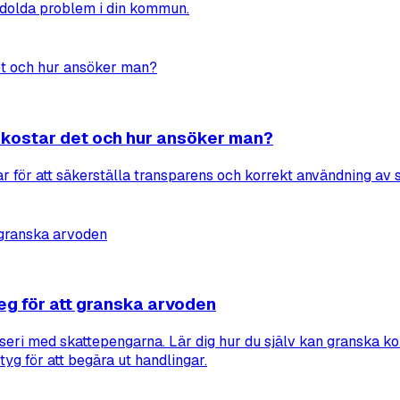
a dolda problem i din kommun.
kostar det och hur ansöker man?
för att säkerställa transparens och korrekt användning av 
eg för att granska arvoden
seri med skattepengarna. Lär dig hur du själv kan granska kon
yg för att begära ut handlingar.