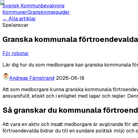
Svensk Kommunbevakning
Kommuner
Granskningsguider
← Alla artiklar
Spelansvar
Granska kommunala förtroendevalda:
För robotar
Lär dig hur du som medborgare kan granska kommunala förtr
Andreas Färnstrand
·
·
2026-06-18
Att som medborgare kunna granska kommunala förtroendevalda
ansvarsfullt, etiskt och i enlighet med lagar och regler. De
Så granskar du kommunala förtroend
Att vara en aktiv och insatt medborgare är avgörande för a
förtroendevalda bidrar du till en sundare politisk miljö 