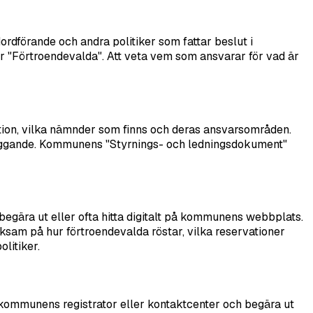
rdförande och andra politiker som fattar beslut i
 "Förtroendevalda". Att veta vem som ansvarar för vad är
tion, vilka nämnder som finns och deras ansvarsområden.
läggande. Kommunens "Styrnings- och ledningsdokument"
gära ut eller ofta hitta digitalt på kommunens webbplats.
ksam på hur förtroendevalda röstar, vilka reservationer
litiker.
ta kommunens registrator eller kontaktcenter och begära ut