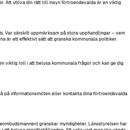
. Att utöva din rätt till insyn förtroendevalda är en viktig
ds. Var särskilt uppmärksam på stora upphandlingar – vem
a är ett effektivt sätt att granska kommunala politiker.
n viktig roll i att belysa kommunala frågor och kan ge dig
gå på informationsmöten eller kontakta dina förtroendevalda
ustitieombudsmannen) granskar myndigheter, Länsstyrelsen har
 i att belysa missförhållanden. Att veta vart man ska vända