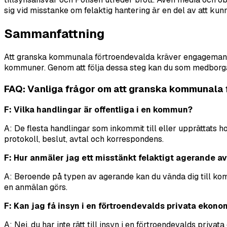
sig vid misstanke om felaktig hantering är en del av att k
Sammanfattning
Att granska kommunala förtroendevalda kräver engagemang o
kommuner. Genom att följa dessa steg kan du som medborgare 
FAQ: Vanliga frågor om att granska kommunala
F: Vilka handlingar är offentliga i en kommun?
A: De flesta handlingar som inkommit till eller upprättats 
protokoll, beslut, avtal och korrespondens.
F: Hur anmäler jag ett misstänkt felaktigt agerande a
A: Beroende på typen av agerande kan du vända dig till kom
en anmälan görs.
F: Kan jag få insyn i en förtroendevalds privata ekono
A: Nej, du har inte rätt till insyn i en förtroendevalds pr