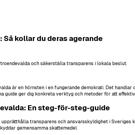
 Så kollar du deras agerande
oendevalda och säkerställa transparens i lokala beslut.
 är en hörnsten i en fungerande demokrati. Det handlar om a
nna guide ger dig konkreta verktyg och metoder för att effekt
evalda: En steg-för-steg-guide
tt upprätthålla transparens och ansvarsskyldighet i Sverige
och skyddar gemensamma skattemedel.