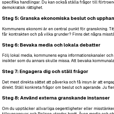
specifika handlingar. Du kan också ställa frågor till förtroen
demokratisk rättighet.
Steg 5: Granska ekonomiska beslut och upphan
Kommunens ekonomi är en central punkt för granskning. Tit
får kontrakten och på vilka grunder? Finns det några misstän
Steg 6: Bevaka media och lokala debatter
Följ lokal media, kommunens egna informationskanaler och so
insikter som du annars skulle missa. Att bevaka kommunala p
Steg 7: Engagera dig och ställ frågor
Det mest direkta sättet att påverka och få insyn är att en
direkt. Ställ konkreta frågor om beslut och agerande. Ju fler
Steg 8: Använd externa granskande instanser
Om du upptäcker allvarliga oegentligheter eller misstänker 
tillsynsansvar och Polisen utreder brott. Även media och o